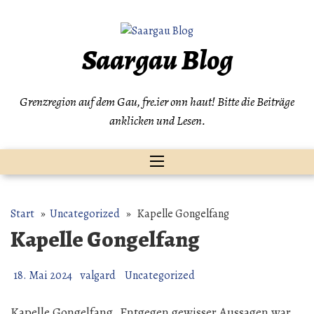
Zum
Inhalt
springen
Saargau Blog
Grenzregion auf dem Gau, fre.ier onn haut! Bitte die Beiträge
anklicken und Lesen.
Start
»
Uncategorized
» Kapelle Gongelfang
Kapelle Gongelfang
18. Mai 2024
valgard
Uncategorized
Kapelle Gongelfang. Entgegen gewisser Aussagen war