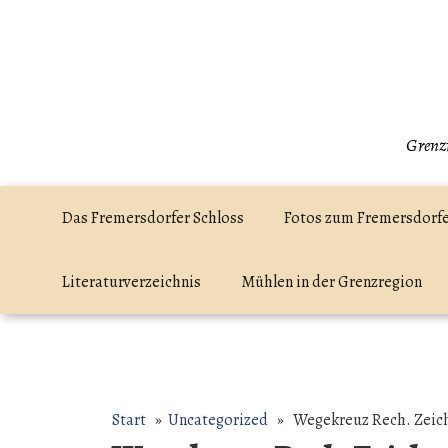
Zum
Inhalt
springen
Grenzr
Das Fremersdorfer Schloss
Fotos zum Fremersdorfe
Literaturverzeichnis
Mühlen in der Grenzregion
Start
»
Uncategorized
» Wegekreuz Rech. Zeic