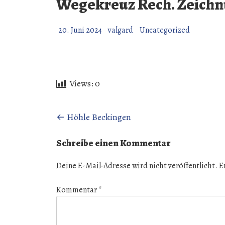
Wegekreuz Rech. Zeich
20. Juni 2024
valgard
Uncategorized
Views:
0
Beitragsnavigation
←
Höhle Beckingen
Schreibe einen Kommentar
Deine E-Mail-Adresse wird nicht veröffentlicht.
E
Kommentar
*