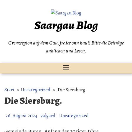
Zum
Inhalt
springen
Saargau Blog
Grenzregion auf dem Gau, fre.ier onn haut! Bitte die Beiträge
anklicken und Lesen.
Start
»
Uncategorized
» Die Siersburg.
Die Siersburg.
26. August 2024
valgard
Uncategorized
Gemeinde Büren. Anfang der 30ziger Jahre.