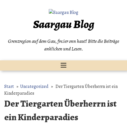
Zum
Inhalt
springen
Saargau Blog
Grenzregion auf dem Gau, fre.ier onn haut! Bitte die Beiträge
anklicken und Lesen.
Start
»
Uncategorized
» Der Tiergarten Überherrn ist ein
Kinderparadies
Der Tiergarten Überherrn ist
ein Kinderparadies