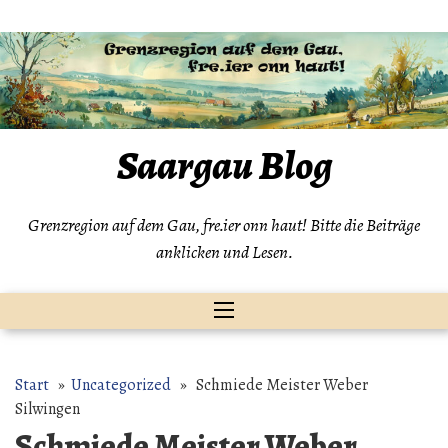
Zum
Inhalt
springen
Saargau Blog
Grenzregion auf dem Gau, fre.ier onn haut! Bitte die Beiträge
anklicken und Lesen.
Start
»
Uncategorized
» Schmiede Meister Weber
Silwingen
Schmiede Meister Weber