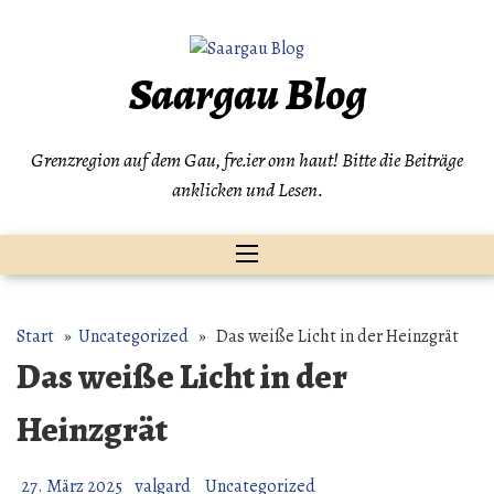
Zum
Inhalt
springen
Saargau Blog
Grenzregion auf dem Gau, fre.ier onn haut! Bitte die Beiträge
anklicken und Lesen.
Start
»
Uncategorized
» Das weiße Licht in der Heinzgrät
Das weiße Licht in der
Heinzgrät
27. März 2025
valgard
Uncategorized