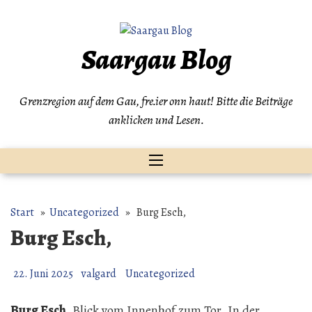
Zum
Inhalt
springen
Saargau Blog
Grenzregion auf dem Gau, fre.ier onn haut! Bitte die Beiträge
anklicken und Lesen.
Start
»
Uncategorized
» Burg Esch,
Burg Esch,
22. Juni 2025
valgard
Uncategorized
Burg Esch
, Blick vom Innenhof zum Tor. In der