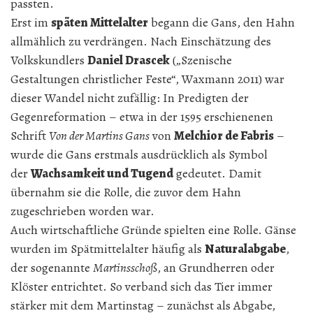
passten.
Erst im
späten Mittelalter
begann die Gans, den Hahn
allmählich zu verdrängen. Nach Einschätzung des
Volkskundlers
Daniel Drascek
(„Szenische
Gestaltungen christlicher Feste“, Waxmann 2011) war
dieser Wandel nicht zufällig: In Predigten der
Gegenreformation – etwa in der 1595 erschienenen
Schrift
Von der Martins Gans
von
Melchior de Fabris
–
wurde die Gans erstmals ausdrücklich als Symbol
der
Wachsamkeit und Tugend
gedeutet. Damit
übernahm sie die Rolle, die zuvor dem Hahn
zugeschrieben worden war.
Auch wirtschaftliche Gründe spielten eine Rolle. Gänse
wurden im Spätmittelalter häufig als
Naturalabgabe
,
der sogenannte
Martinsschoß
, an Grundherren oder
Klöster entrichtet. So verband sich das Tier immer
stärker mit dem Martinstag – zunächst als Abgabe,