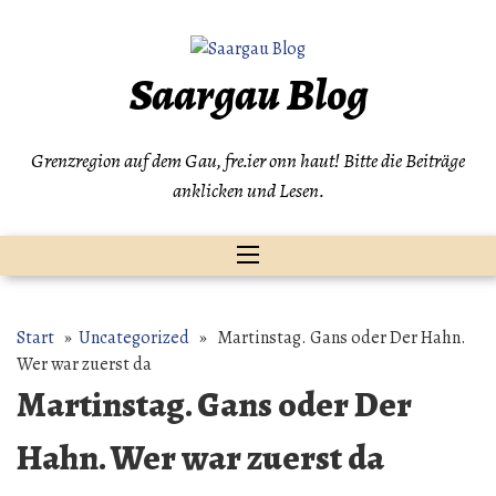
Zum
Inhalt
springen
Saargau Blog
Grenzregion auf dem Gau, fre.ier onn haut! Bitte die Beiträge
anklicken und Lesen.
Start
»
Uncategorized
» Martinstag. Gans oder Der Hahn.
Wer war zuerst da
Martinstag. Gans oder Der
Hahn. Wer war zuerst da