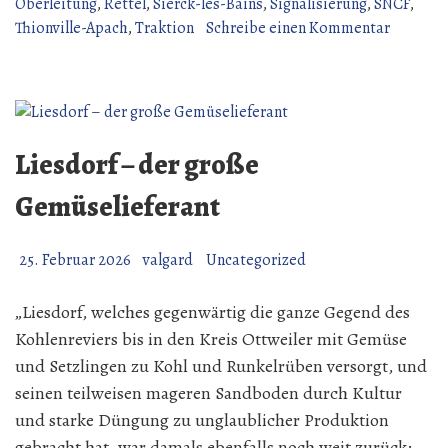
Linie
Oberleitung
,
Rettel
,
Sierck-les-Bains
,
Signalisierung
,
SNCF
,
Waldwisse–
zu
Thionville-Apach
,
Traktion
Schreibe einen Kommentar
Thionville“
Sierck-
les-
bains
Bus
Linie
Liesdorf – der große
Waldwis
Thionvil
Gemüselieferant
25. Februar 2026
valgard
Uncategorized
„Liesdorf, welches gegenwärtig die ganze Gegend des
Kohlenreviers bis in den Kreis Ottweiler mit Gemüse
und Setzlingen zu Kohl und Runkelrüben versorgt, und
seinen teilweisen mageren Sandboden durch Kultur
und starke Düngung zu unglaublicher Produktion
gebracht hat, war damals ebenfalls noch weit zurück;