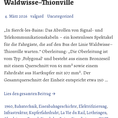
Waldwisse–Thionville
4. März 2026
valgard
Uncategorized
„In Sierck-les-Bains: Das Abrollen von Signal- und
Telekommunikationskabeln – ein kostenloses Spektakel
für die Fahrgäste, die auf den Bus der Linie Waldwisse–
Thionville warten.“ Oberleitung: „Die Oberleitung ist
vom Typ ‚Polygonal‘ und besteht aus einem Bronzeseil
mit einem Querschnitt von 65 mm² sowie einem
Fahrdraht aus Hartkupfer mit 107 mm². Der
Gesamtquerschnitt der Einheit entspricht etwa 150 …
„Sierck-
Lies den gesamten Beitrag →
les-
bains
1960
,
Bahntechnik
,
Eisenbahngeschichte
,
Elektrifizierung
,
Bus
Infrastruktur
,
Kupferfahrdraht
,
La Vie du Rail
,
Lothringen
,