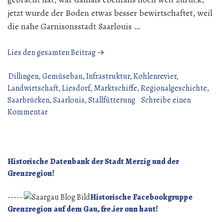
jetzt wurde der Boden etwas besser bewirtschaftet, weil
die nahe Garnisonsstadt Saarlouis …
„Liesdorf
Lies den gesamten Beitrag →
–
der
Dillingen
,
Gemüsebau
,
Infrastruktur
,
Kohlenrevier
,
große
Landwirtschaft
,
Liesdorf
,
Marktschiffe
,
Regionalgeschichte
,
Gemüselieferant“
Saarbrücken
,
Saarlouis
,
Stallfütterung
Schreibe einen
zu
Kommentar
Liesdorf
–
der
große
Historische Datenbank der Stadt Merzig und der
Gemüselieferant
Grenzregion!
-----
Historische Facebookgruppe
Grenzregion auf dem Gau, fre.ier onn haut!