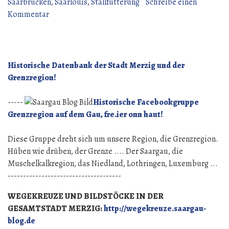
Gemüselieferant“
Saarbrücken
,
Saarlouis
,
Stallfütterung
Schreibe einen
zu
Kommentar
Liesdorf
–
der
große
Historische Datenbank der Stadt Merzig und der
Gemüselieferant
Grenzregion!
-----
Historische Facebookgruppe
Grenzregion auf dem Gau, fre.ier onn haut!
Diese Gruppe dreht sich um unsere Region, die Grenzregion.
Hüben wie drüben, der Grenze .... Der Saargau, die
Muschelkalkregion, das Niedland, Lothringen, Luxemburg ...
-------------------------------------
WEGEKREUZE UND BILDSTÖCKE IN DER
GESAMTSTADT MERZIG:
http://wegekreuze.saargau-
blog.de