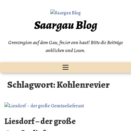
Zum
Inhalt
springen
Saargau Blog
Grenzregion auf dem Gau, fre.ier onn haut! Bitte die Beiträge
anklicken und Lesen.
Schlagwort:
Kohlenrevier
Liesdorf – der große