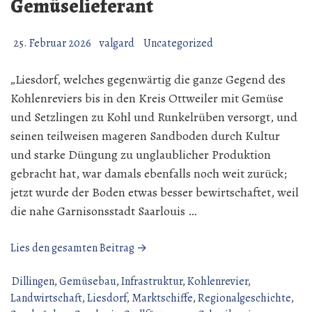
Gemüselieferant
25. Februar 2026
valgard
Uncategorized
„Liesdorf, welches gegenwärtig die ganze Gegend des
Kohlenreviers bis in den Kreis Ottweiler mit Gemüse
und Setzlingen zu Kohl und Runkelrüben versorgt, und
seinen teilweisen mageren Sandboden durch Kultur
und starke Düngung zu unglaublicher Produktion
gebracht hat, war damals ebenfalls noch weit zurück;
jetzt wurde der Boden etwas besser bewirtschaftet, weil
die nahe Garnisonsstadt Saarlouis …
„Liesdorf
Lies den gesamten Beitrag →
–
der
Dillingen
,
Gemüsebau
,
Infrastruktur
,
Kohlenrevier
,
große
Landwirtschaft
,
Liesdorf
,
Marktschiffe
,
Regionalgeschichte
,