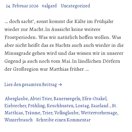
24. Februar 2026
valgard
Uncategorized
… doch sacht’, sonst kommt die Kälte im Frühjahr
wieder zur Macht.In Aussicht keine weitere
Frostperioden. Was wir natürlich hoffen wollen. Was
aber nicht heißt das es Nachts auch auch wieder in die
Minusgrade gehen wird und das wissen wir in unserer
Gegend ja auch noch vom Mai.In ländlichen Dörfern
der Großregion war Matthias früher …
„Der
Lies den gesamten Beitrag →
Mattheis,
ja
Aberglaube
,
Abtei Trier
,
Bauernregeln
,
Efeu-Orakel
,
der
Eisbrecher
,
Frühling
,
Keuchhusten
,
Lostag
,
Saarland.
,
St.
bricht
Matthias
,
Träume
,
Trier
,
Volksglaube
,
Wettervorhersage
,
das
zu
Winzerbrauch
Schreibe einen Kommentar
Eis“
Der