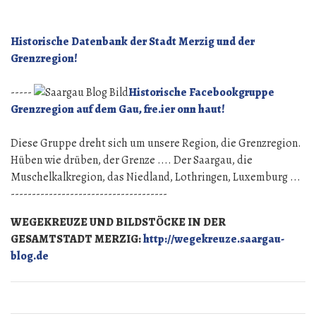
Mattheis,
ja
der
Historische Datenbank der Stadt Merzig und der
bricht
Grenzregion!
das
Eis
-----
Historische Facebookgruppe
Grenzregion auf dem Gau, fre.ier onn haut!
Diese Gruppe dreht sich um unsere Region, die Grenzregion.
Hüben wie drüben, der Grenze .... Der Saargau, die
Muschelkalkregion, das Niedland, Lothringen, Luxemburg ...
-------------------------------------
WEGEKREUZE UND BILDSTÖCKE IN DER
GESAMTSTADT MERZIG:
http://wegekreuze.saargau-
blog.de