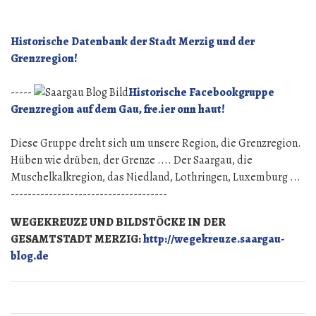
Mattheis,
ja
der
Historische Datenbank der Stadt Merzig und der
bricht
Grenzregion!
das
Eis
-----
Historische Facebookgruppe
Grenzregion auf dem Gau, fre.ier onn haut!
Diese Gruppe dreht sich um unsere Region, die Grenzregion.
Hüben wie drüben, der Grenze .... Der Saargau, die
Muschelkalkregion, das Niedland, Lothringen, Luxemburg ...
-------------------------------------
WEGEKREUZE UND BILDSTÖCKE IN DER
GESAMTSTADT MERZIG:
http://wegekreuze.saargau-
blog.de