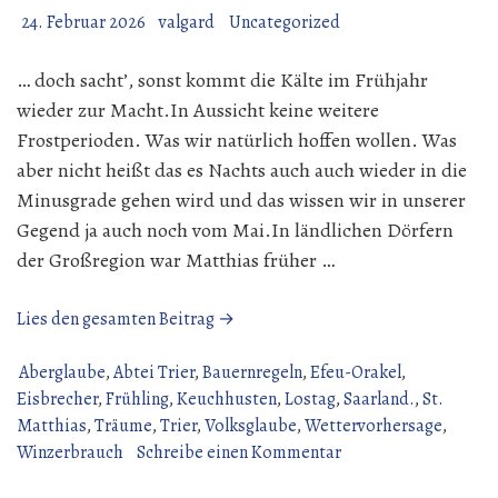
24. Februar 2026
valgard
Uncategorized
… doch sacht’, sonst kommt die Kälte im Frühjahr
wieder zur Macht.In Aussicht keine weitere
Frostperioden. Was wir natürlich hoffen wollen. Was
aber nicht heißt das es Nachts auch auch wieder in die
Minusgrade gehen wird und das wissen wir in unserer
Gegend ja auch noch vom Mai.In ländlichen Dörfern
der Großregion war Matthias früher …
„Der
Lies den gesamten Beitrag →
Mattheis,
ja
Aberglaube
,
Abtei Trier
,
Bauernregeln
,
Efeu-Orakel
,
der
Eisbrecher
,
Frühling
,
Keuchhusten
,
Lostag
,
Saarland.
,
St.
bricht
Matthias
,
Träume
,
Trier
,
Volksglaube
,
Wettervorhersage
,
das
zu
Winzerbrauch
Schreibe einen Kommentar
Eis“
Der