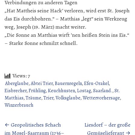
Verbindungen zu anderen Tagen
„Hat Mattheis seine Hack’ verloren, wird erst St. Joseph
das Eis durchbohren.“ – Matthias „legt“ sein Werkzeug
weg, Joseph (19. März) macht weiter.
​„Die Sonne an Matthias wirft ’nen heißen Stein ins Eis.“
– Starke Sonne schmilzt schnell.
Views:
7
Aberglaube
,
Abtei Trier
,
Bauernregeln
,
Efeu-Orakel
,
Eisbrecher
,
Frühling
,
Keuchhusten
,
Lostag
,
Saarland.
,
St.
Matthias
,
Träume
,
Trier
,
Volksglaube
,
Wettervorhersage
,
Winzerbrauch
Beitragsnavigation
←
Geopolitisches Schach
Liesdorf – der große
im Mosel-Saarraum (1736–
Gemüselieferant
→