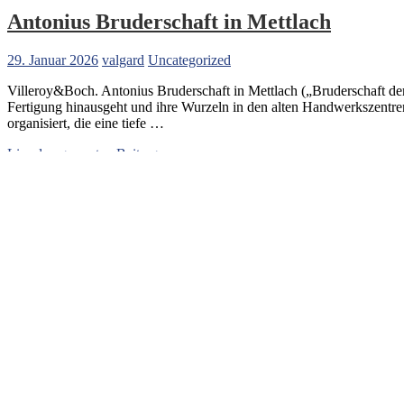
Antonius Bruderschaft in Mettlach
29. Januar 2026
valgard
Uncategorized
Villeroy&Boch. Antonius Bruderschaft in Mettlach („Bruderschaft der 
Fertigung hinausgeht und ihre Wurzeln in den alten Handwerkszentre
organisiert, die eine tiefe …
„Antonius
Lies den gesamten Beitrag →
Bruderschaft
Antonius Bruderschaft
,
Keramiktradition
,
Mettlach
,
Septfontaines
,
So
in
Mettlach“
Mettlacher Salzquellen
5. Juni 2024
valgard
Uncategorized
Schon in sehr früher Zeit wird uns von einer Salzquelle in Mettlach 
Solquelle vorhanden war erfährt man erst im Jahre 1221, in dem es d
„Mettlacher
Lies den gesamten Beitrag →
Salzquellen“
Abtei Mettlach
,
Abteiquelle
,
Eugen Boch
,
Getränke Oswald
,
Heilwas
zu
Sole
4 Kommentare