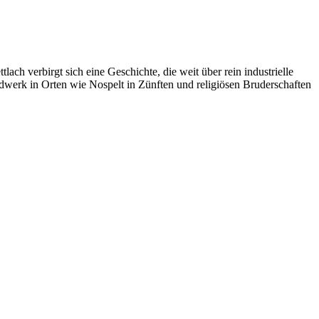
ch verbirgt sich eine Geschichte, die weit über rein industrielle
dwerk in Orten wie Nospelt in Zünften und religiösen Bruderschaften
zu
uxemburger Modell
,
Villeroy & Boch
Schreibe einen Kommentar
Antoniu
Brudersc
in
Mettlac
re Sorgfalt widmete.Das im Bereich des Klosters Mettlach eine
ser
,
Regionalgeschichte
,
Saarland.
,
Salzbad
,
Salzquelle
,