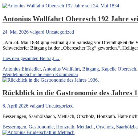
Antonius Wallfahrt Oberesch 192 Jahre sei
24. Mai 2026
valgard
Uncategorized
„Am 24. Mai 1834 ging erstmalig am Samstag vor Dreifaltigkeit die W
Schwerdorfer Bittgang ist der „Oberescher Tag“ geworden.“„Heilige
„Antonius
Lies den gesamten Beitrag →
Wallfahrt
Antonius Einsiedler
,
Antonius Wallfahrt
,
Bittgang
,
Kapelle Oberesch
Oberesch
zu
Wendelinus
Schreibe einen Kommentar
192
Antonius
Jahre
Wallfahrt
seit
Oberesch
24.
Rückblick in die Gastronomie des Jahres 1
192
Mai
Jahre
1834“
6. April 2026
valgard
Uncategorized
seit
24.
Besseringen, Saarhölzbach, Mettlach, Orscholz, Honzrath. Hatte nich
Mai
1834
Besseringen
,
Gastronomie
,
Honzrath
,
Mettlach
,
Orscholz
,
Saarhölzba