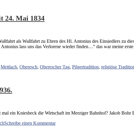
t 24. Mai 1834
allfahrt als Wallfahrt zu Ehren des Hl. Antonius des Einsiedlers zu d
r Antonius lass uns das Verlorene wieder finden…“ das war meine ers
,
Mettlach
,
Oberesch
,
Oberescher Tag
,
Pilgertradition
,
religiöse Traditio
936.
t mal ein Kniesbeck die Wirtschaft im Merziger Bahnhof? Jakob Bohr B
zu
ch
Schreibe einen Kommentar
Rückblick
in