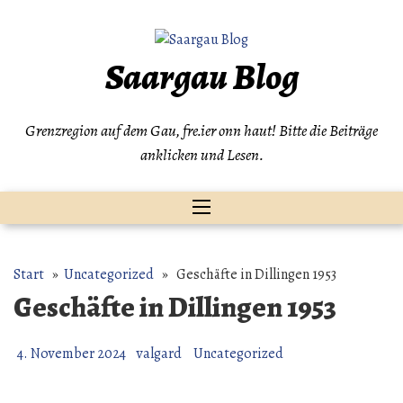
Zum
Inhalt
springen
Saargau Blog
Grenzregion auf dem Gau, fre.ier onn haut! Bitte die Beiträge
anklicken und Lesen.
Start
»
Uncategorized
» Geschäfte in Dillingen 1953
Geschäfte in Dillingen 1953
4. November 2024
valgard
Uncategorized