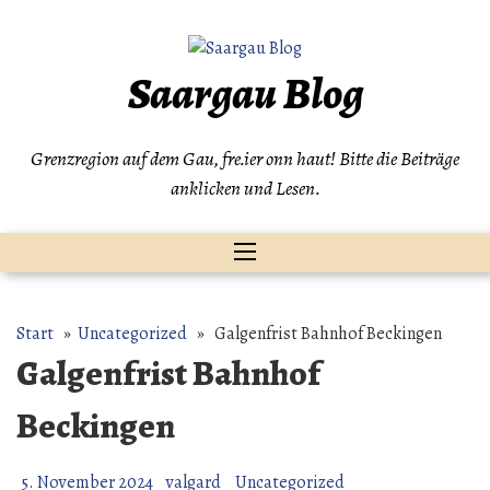
Zum
Inhalt
springen
Saargau Blog
Grenzregion auf dem Gau, fre.ier onn haut! Bitte die Beiträge
anklicken und Lesen.
Start
»
Uncategorized
» Galgenfrist Bahnhof Beckingen
Galgenfrist Bahnhof
Beckingen
5. November 2024
valgard
Uncategorized