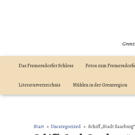
Zum
Inhalt
springen
Grenzr
Das Fremersdorfer Schloss
Fotos zum Fremersdorfe
Literaturverzeichnis
Mühlen in der Grenzregion
Start
»
Uncategorized
» Schiff „Stadt Saarburg“