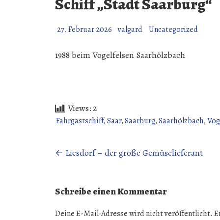
Schiff „Stadt Saarburg“
27. Februar 2026
valgard
Uncategorized
1988 beim Vogelfelsen Saarhölzbach
Views:
2
Fahrgastschiff
,
Saar
,
Saarburg
,
Saarhölzbach
,
Vog
Beitragsnavigation
←
Liesdorf – der große Gemüselieferant
Schreibe einen Kommentar
Deine E-Mail-Adresse wird nicht veröffentlicht.
E