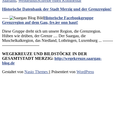
zu
Saarland
,
Wendelinus
Schreibe einen Kommentar
seit
Antonius
24.
Historische Datenbank der Stadt Merzig und der Grenzregion!
Wallfahrt
Mai
Oberesch
1834“
-----
Historische Facebookgruppe
192
Grenzregion auf dem Gau, fre.ier onn haut!
Jahre
seit
Diese Gruppe dreht sich um unsere Region, die Grenzregion.
24.
Hüben wie drüben, der Grenze .... Der Saargau, die
Mai
Muschelkalkregion, das Niedland, Lothringen, Luxemburg ... --------
1834
-----------------------------
WEGEKREUZE UND BILDSTÖCKE IN DER
GESAMTSTADT MERZIG:
http://wegekreuze.saargau-
blog.de
Gestaltet von
Nasio Themes
||
Präsentiert von
WordPress