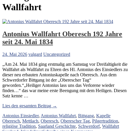
Wallfahrt
Antonius Wallfahrt Oberesch 192 Jahre
seit 24. Mai 1834
24. Mai 2026
valgard
Uncategorized
„Am 24. Mai 1834 ging erstmalig am Samstag vor Dreifaltigkeit die
Wallfahrt als Wallfahrt zu Ehren des Hl. Antonius des Einsiedlers zu
dieser neu erbauten Antoniuskapelle nach Oberesch. Aus dem
Schwerdorfer Bittgang ist der „Oberescher Tag“
geworden.“„Heiliger Antonius lass uns das Verlorene wieder
finden…“ das war meine erste Beengung mit dem Heiligen. Diesen
Satz kenne …
„Antonius
Lies den gesamten Beitrag →
Wallfahrt
Antonius Einsiedler
,
Antonius Wallfahrt
,
Bittgang
,
Kapelle
Oberesch
Oberesch
,
Mettlach
,
Oberesch
,
Oberescher Tag
,
Pilgertradition
,
192
religiöse Tradition
,
Saarland Geschichte
,
Schwerdorf
,
Wallfahrt
Jahre