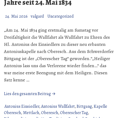
Jahre seit 24. Mai 1834
24. Mai 2026
valgard
Uncategorized
„Am 24. Mai 1834 ging erstmalig am Samstag vor
Dreifaltigkeit die Wallfahrt als Wallfahrt zu Ehren des
Hl. Antonius des Einsiedlers zu dieser neu erbauten
Antoniuskapelle nach Oberesch. Aus dem Schwerdorfer
Bittgang ist der „Oberescher Tag“ geworden.“„Heiliger
Antonius lass uns das Verlorene wieder finden…“ das
war meine erste Beengung mit dem Heiligen. Diesen
Satz kenne …
„Antonius
Lies den gesamten Beitrag →
Wallfahrt
Oberesch
Antonius Einsiedler
,
Antonius Wallfahrt
,
Bittgang
,
Kapelle
192
Oberesch
,
Mettlach
,
Oberesch
,
Oberescher Tag
,