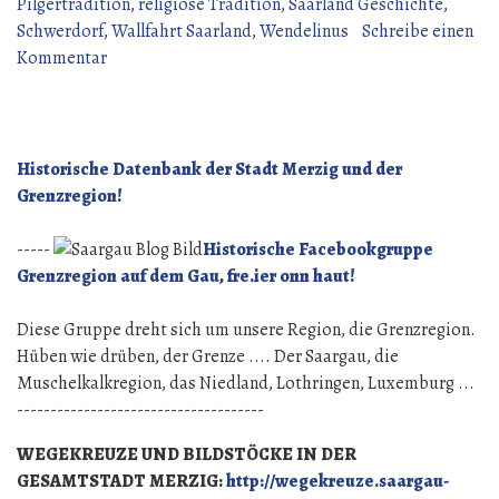
Jahre
Pilgertradition
,
religiöse Tradition
,
Saarland Geschichte
,
seit
Schwerdorf
,
Wallfahrt Saarland
,
Wendelinus
Schreibe einen
zu
24.
Kommentar
Antonius
Mai
Wallfahrt
1834“
Oberesch
192
Historische Datenbank der Stadt Merzig und der
Jahre
Grenzregion!
seit
24.
-----
Historische Facebookgruppe
Mai
Grenzregion auf dem Gau, fre.ier onn haut!
1834
Diese Gruppe dreht sich um unsere Region, die Grenzregion.
Hüben wie drüben, der Grenze .... Der Saargau, die
Muschelkalkregion, das Niedland, Lothringen, Luxemburg ...
-------------------------------------
WEGEKREUZE UND BILDSTÖCKE IN DER
GESAMTSTADT MERZIG:
http://wegekreuze.saargau-