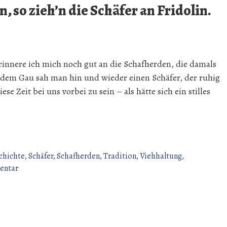
, so zieh’n die Schäfer an Fridolin.
rinnere ich mich noch gut an die Schafherden, die damals
 dem Gau sah man hin und wieder einen Schäfer, der ruhig
se Zeit bei uns vorbei zu sein – als hätte sich ein stilles
chichte
,
Schäfer
,
Schafherden
,
Tradition
,
Viehhaltung
,
zu
entar
Mit
ihren
Schafen
wieder