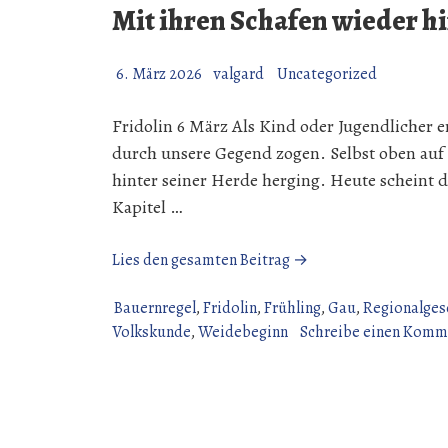
Mit ihren Schafen wieder hin
6. März 2026
valgard
Uncategorized
Fridolin 6 März Als Kind oder Jugendlicher e
durch unsere Gegend zogen. Selbst oben auf
hinter seiner Herde herging. Heute scheint die
Kapitel …
„Mit
Lies den gesamten Beitrag →
ihren
Schafen
Bauernregel
,
Fridolin
,
Frühling
,
Gau
,
Regionalges
wieder
Volkskunde
,
Weidebeginn
Schreibe einen Komm
hin,
so
zieh’n
die