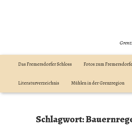
Zum
Inhalt
springen
Grenzr
Das Fremersdorfer Schloss
Fotos zum Fremersdorfe
Literaturverzeichnis
Mühlen in der Grenzregion
Schlagwort:
Bauernreg