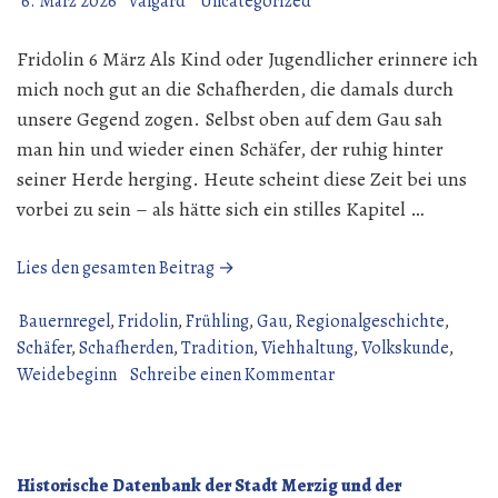
6. März 2026
valgard
Uncategorized
Fridolin 6 März Als Kind oder Jugendlicher erinnere ich
mich noch gut an die Schafherden, die damals durch
unsere Gegend zogen. Selbst oben auf dem Gau sah
man hin und wieder einen Schäfer, der ruhig hinter
seiner Herde herging. Heute scheint diese Zeit bei uns
vorbei zu sein – als hätte sich ein stilles Kapitel …
„Mit
Lies den gesamten Beitrag →
ihren
Schafen
Bauernregel
,
Fridolin
,
Frühling
,
Gau
,
Regionalgeschichte
,
wieder
Schäfer
,
Schafherden
,
Tradition
,
Viehhaltung
,
Volkskunde
,
hin,
zu
Weidebeginn
Schreibe einen Kommentar
so
Mit
zieh’n
ihren
die
Schafen
Schäfer
wieder
Historische Datenbank der Stadt Merzig und der