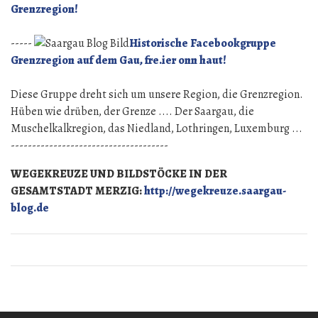
an
hin,
Grenzregion!
Fridolin.“
so
zieh’n
-----
Historische Facebookgruppe
die
Grenzregion auf dem Gau, fre.ier onn haut!
Schäfer
an
Diese Gruppe dreht sich um unsere Region, die Grenzregion.
Fridolin.
Hüben wie drüben, der Grenze .... Der Saargau, die
Muschelkalkregion, das Niedland, Lothringen, Luxemburg ...
-------------------------------------
WEGEKREUZE UND BILDSTÖCKE IN DER
GESAMTSTADT MERZIG:
http://wegekreuze.saargau-
blog.de