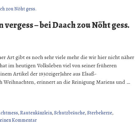
 vergess – bei Daach zou Nöht gess.
r Art gibt es noch sehr viele mehr die wir hier nicht näher
hat im heutigen Volksleben viel von seiner früheren
inem Artikel der 1930zigerJahre aus Elsaß-
ch Weihnachten, erinnert an die Reinigung Mariens und …
ichtmess
,
Rautenkänzlein
,
Schutzbräuche
,
Sterbekerze
,
zu
 einen Kommentar
Maria
Lichtmess.