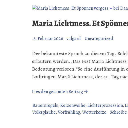
Maria Lichtmess. Et Spönnen
2. Februar 2026
valgard
Uncategorized
Der bekannteste Spruch zu diesem Tag. Solche
erläutern werden.„Das Fest Mariä Lichtmess 
Bedeutung verloren.“So eine Ausführung in e
Lothringen.Mariä Lichtmess, der 40. Tag na
„Maria
Lies den gesamten Beitrag →
Lichtmess.
Et
Bauernregeln
,
Kerzenweihe
,
Lichterprozession
,
L
Spönnen
Volksglaube
,
Vorfrühling
,
Wetterkerze
Schreibe
vergess
–