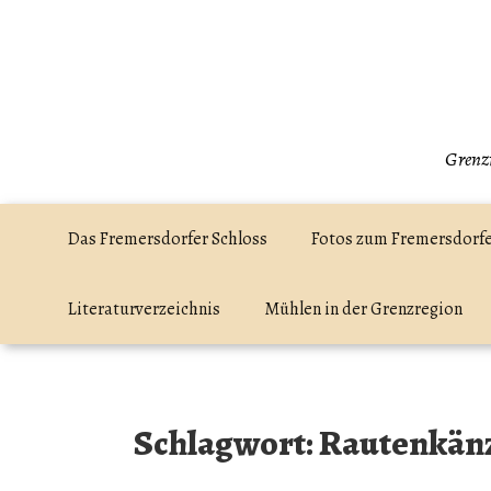
Zum
Inhalt
springen
Grenzr
Das Fremersdorfer Schloss
Fotos zum Fremersdorfe
Literaturverzeichnis
Mühlen in der Grenzregion
Schlagwort:
Rautenkänz