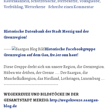
Spönnen
Rautenkänzlein
,
Schutzbräuche
,
Sterbekerze
,
Volksglaube
,
vergess
zu
Vorfrühling
,
Wetterkerze
Schreibe einen Kommentar
–
Maria
bei
Lichtmess
Daach
Et
zou
Spönnen
Historische Datenbank der Stadt Merzig und der
Nöht
vergess
Grenzregion!
gess.“
–
bei
-----
Historische Facebookgruppe
Daach
Grenzregion auf dem Gau, fre.ier onn haut!
zou
Nöht
Diese Gruppe dreht sich um unsere Region, die Grenzregion.
gess.
Hüben wie drüben, der Grenze .... Der Saargau, die
Muschelkalkregion, das Niedland, Lothringen, Luxemburg ...
-------------------------------------
WEGEKREUZE UND BILDSTÖCKE IN DER
GESAMTSTADT MERZIG:
http://wegekreuze.saargau-
blog.de