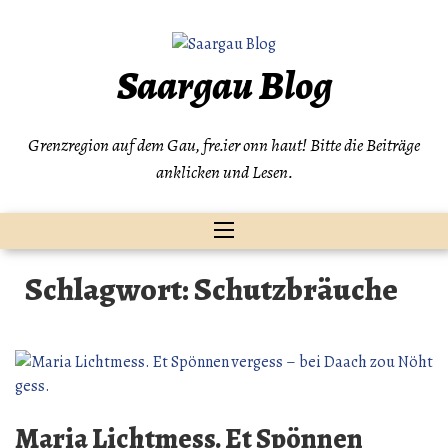
Zum
Inhalt
springen
Saargau Blog
Grenzregion auf dem Gau, fre.ier onn haut! Bitte die Beiträge
anklicken und Lesen.
Schlagwort:
Schutzbräuche
Maria Lichtmess. Et Spönnen