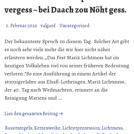
vergess – bei Daach zou Nöht gess.
2. Februar 2026
valgard
Uncategorized
Der bekannteste Spruch zu diesem Tag. Solcher Art gibt
es noch sehr viele mehr die wir hier nicht näher
erläutern werden.„Das Fest Mariä Lichtmess hat im
heutigen Volksleben viel von seiner früheren Bedeutung
verloren.“So eine Ausführung in einem Artikel der
1930zigerJahre aus Elsaß-Lothringen.Mariä Lichtmess,
der 40. Tag nach Weihnachten, erinnert an die
Reinigung Mariens und …
„Maria
Lies den gesamten Beitrag →
Lichtmess.
Et
Bauernregeln
,
Kerzenweihe
,
Lichterprozession
,
Lichtmess
,