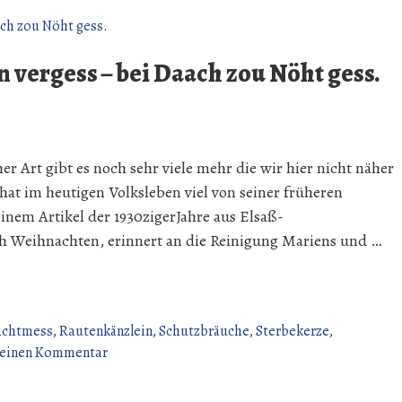
 vergess – bei Daach zou Nöht gess.
r Art gibt es noch sehr viele mehr die wir hier nicht näher
hat im heutigen Volksleben viel von seiner früheren
inem Artikel der 1930zigerJahre aus Elsaß-
ch Weihnachten, erinnert an die Reinigung Mariens und …
ichtmess
,
Rautenkänzlein
,
Schutzbräuche
,
Sterbekerze
,
zu
 einen Kommentar
Maria
Lichtmess.