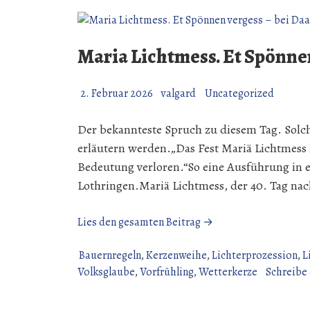
Maria Lichtmess. Et Spönnen
2. Februar 2026
valgard
Uncategorized
Der bekannteste Spruch zu diesem Tag. Solche
erläutern werden.„Das Fest Mariä Lichtmess 
Bedeutung verloren.“So eine Ausführung in e
Lothringen.Mariä Lichtmess, der 40. Tag na
„Maria
Lies den gesamten Beitrag →
Lichtmess.
Et
Bauernregeln
,
Kerzenweihe
,
Lichterprozession
,
L
Spönnen
Volksglaube
,
Vorfrühling
,
Wetterkerze
Schreibe
vergess
–