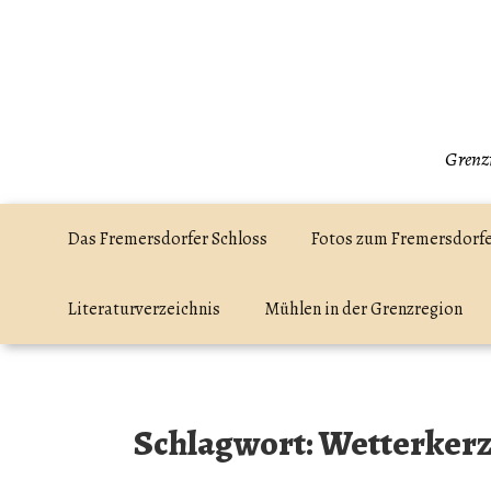
Zum
Inhalt
springen
Grenzr
Das Fremersdorfer Schloss
Fotos zum Fremersdorfe
Literaturverzeichnis
Mühlen in der Grenzregion
Schlagwort:
Wetterker