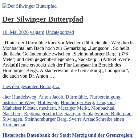
Der Silwinger Butterpfad
10. Mai 2026
valgard
Uncategorized
„Hinter der Dürrmühle kurz vor Mechern führt ein alter Weg durchs
Monbachtal am Bach hoch zur Gemarkung „Langsoor“. So heißt
die flache Geländemulde zwischen „Steinhomburger Berg“ (376
Meter) und dem gegenüberliegenden „Nackberg“. (Artikel Sverre
Arstad)Heute erstreckt sich der Flur Langsaar im Bereich des
Homburger Bergs. Arstad erwähnt die Gemarkung „Loongsoor“,
die auch von Dr. Anton …
„Der
Lies den gesamten Beitrag →
Silwinger
alter Handelsweg
,
Anton Jacob
,
Dürrmühle
,
Flurbereinigung
,
Butterpfad“
historische Wege
,
Hohlwege
,
Homburger Berg
,
Langsoor
,
Matheiser Kloster
,
mechern
,
Merziger Markt
,
Monbachtal
,
Nackberg
,
Regionalgeschichte
,
Saargau
,
Schlagwörter: Butterpfad
,
Silwingen
,
Steinhomburger Berg
,
Sverre Arstad
Schreibe einen
zu
Kommentar
Der
Historische Datenbank der Stadt Merzig und der Grenzregion!
Silwinger