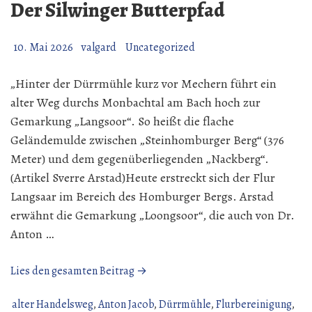
Der Silwinger Butterpfad
10. Mai 2026
valgard
Uncategorized
„Hinter der Dürrmühle kurz vor Mechern führt ein
alter Weg durchs Monbachtal am Bach hoch zur
Gemarkung „Langsoor“. So heißt die flache
Geländemulde zwischen „Steinhomburger Berg“ (376
Meter) und dem gegenüberliegenden „Nackberg“.
(Artikel Sverre Arstad)Heute erstreckt sich der Flur
Langsaar im Bereich des Homburger Bergs. Arstad
erwähnt die Gemarkung „Loongsoor“, die auch von Dr.
Anton …
„Der
Lies den gesamten Beitrag →
Silwinger
Butterpfad“
alter Handelsweg
,
Anton Jacob
,
Dürrmühle
,
Flurbereinigung
,