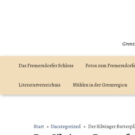
Zum
Inhalt
springen
Grenzr
Das Fremersdorfer Schloss
Fotos zum Fremersdorfe
Literaturverzeichnis
Mühlen in der Grenzregion
Start
»
Uncategorized
» Der Silwinger Butterpf