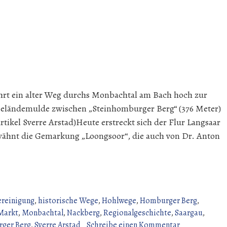
hrt ein alter Weg durchs Monbachtal am Bach hoch zur
Geländemulde zwischen „Steinhomburger Berg“ (376 Meter)
ikel Sverre Arstad)Heute erstreckt sich der Flur Langsaar
wähnt die Gemarkung „Loongsoor“, die auch von Dr. Anton
ereinigung
,
historische Wege
,
Hohlwege
,
Homburger Berg
,
Markt
,
Monbachtal
,
Nackberg
,
Regionalgeschichte
,
Saargau
,
zu
ger Berg
,
Sverre Arstad
Schreibe einen Kommentar