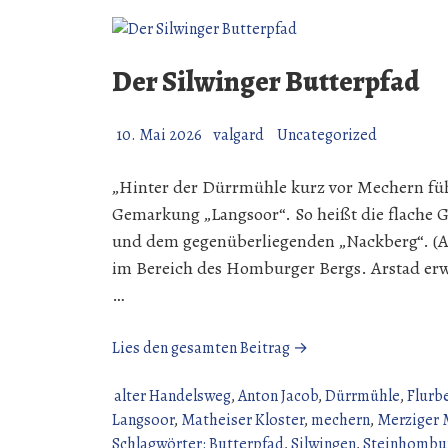
Der Silwinger Butterpfad
10. Mai 2026
valgard
Uncategorized
„Hinter der Dürrmühle kurz vor Mechern fü
Gemarkung „Langsoor“. So heißt die flache 
und dem gegenüberliegenden „Nackberg“. (Art
im Bereich des Homburger Bergs. Arstad er
…
„Der
Lies den gesamten Beitrag →
Silwinger
Butterpfad“
alter Handelsweg
,
Anton Jacob
,
Dürrmühle
,
Flurb
Langsoor
,
Matheiser Kloster
,
mechern
,
Merziger 
Schlagwörter: Butterpfad
,
Silwingen
,
Steinhombur