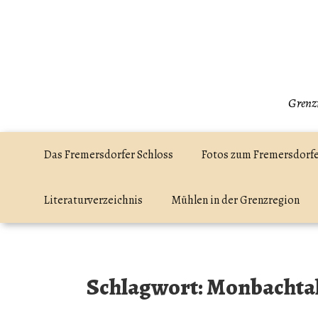
Zum
Inhalt
springen
Grenzr
Das Fremersdorfer Schloss
Fotos zum Fremersdorfe
Literaturverzeichnis
Mühlen in der Grenzregion
Schlagwort:
Monbachta