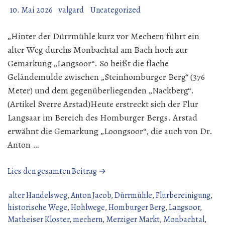
10. Mai 2026
valgard
Uncategorized
„Hinter der Dürrmühle kurz vor Mechern führt ein
alter Weg durchs Monbachtal am Bach hoch zur
Gemarkung „Langsoor“. So heißt die flache
Geländemulde zwischen „Steinhomburger Berg“ (376
Meter) und dem gegenüberliegenden „Nackberg“.
(Artikel Sverre Arstad)Heute erstreckt sich der Flur
Langsaar im Bereich des Homburger Bergs. Arstad
erwähnt die Gemarkung „Loongsoor“, die auch von Dr.
Anton …
„Der
Lies den gesamten Beitrag →
Silwinger
Butterpfad“
alter Handelsweg
,
Anton Jacob
,
Dürrmühle
,
Flurbereinigung
,
historische Wege
,
Hohlwege
,
Homburger Berg
,
Langsoor
,
Matheiser Kloster
,
mechern
,
Merziger Markt
,
Monbachtal
,