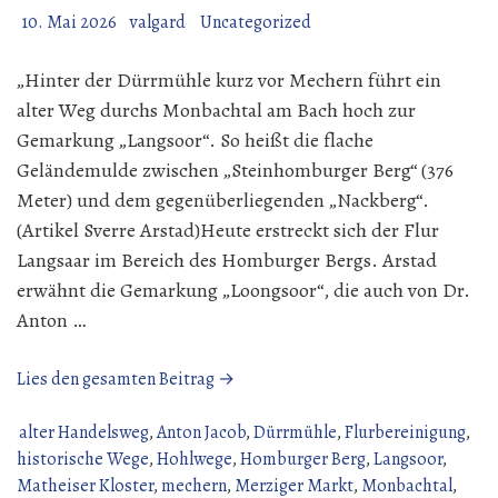
10. Mai 2026
valgard
Uncategorized
„Hinter der Dürrmühle kurz vor Mechern führt ein
alter Weg durchs Monbachtal am Bach hoch zur
Gemarkung „Langsoor“. So heißt die flache
Geländemulde zwischen „Steinhomburger Berg“ (376
Meter) und dem gegenüberliegenden „Nackberg“.
(Artikel Sverre Arstad)Heute erstreckt sich der Flur
Langsaar im Bereich des Homburger Bergs. Arstad
erwähnt die Gemarkung „Loongsoor“, die auch von Dr.
Anton …
„Der
Lies den gesamten Beitrag →
Silwinger
Butterpfad“
alter Handelsweg
,
Anton Jacob
,
Dürrmühle
,
Flurbereinigung
,
historische Wege
,
Hohlwege
,
Homburger Berg
,
Langsoor
,
Matheiser Kloster
,
mechern
,
Merziger Markt
,
Monbachtal
,