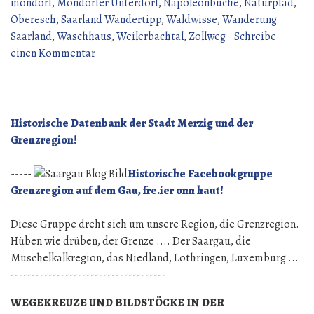
(14
mondorf
,
Mondorfer Unterdorf
,
Napoleonbuche
,
Naturpfad
,
Juni
Oberesch
,
Saarland Wandertipp
,
Waldwisse
,
Wanderung
2026)“
Saarland
,
Waschhaus
,
Weilerbachtal
,
Zollweg
Schreibe
zu
einen Kommentar
Wanderung
über
den
Gau
Historische Datenbank der Stadt Merzig und der
(14
Grenzregion!
Juni
2026)
-----
Historische Facebookgruppe
Grenzregion auf dem Gau, fre.ier onn haut!
Diese Gruppe dreht sich um unsere Region, die Grenzregion.
Hüben wie drüben, der Grenze .... Der Saargau, die
Muschelkalkregion, das Niedland, Lothringen, Luxemburg ...
-------------------------------------
WEGEKREUZE UND BILDSTÖCKE IN DER