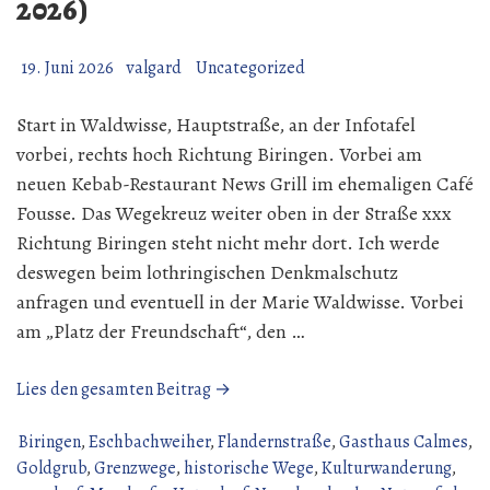
2026)
19. Juni 2026
valgard
Uncategorized
Start in Waldwisse, Hauptstraße, an der Infotafel
vorbei, rechts hoch Richtung Biringen. Vorbei am
neuen Kebab-Restaurant News Grill im ehemaligen Café
Fousse. Das Wegekreuz weiter oben in der Straße xxx
Richtung Biringen steht nicht mehr dort. Ich werde
deswegen beim lothringischen Denkmalschutz
anfragen und eventuell in der Marie Waldwisse. Vorbei
am „Platz der Freundschaft“, den …
„Wanderung
Lies den gesamten Beitrag →
über
den
Biringen
,
Eschbachweiher
,
Flandernstraße
,
Gasthaus Calmes
,
Gau
Goldgrub
,
Grenzwege
,
historische Wege
,
Kulturwanderung
,