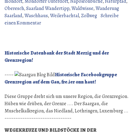
(14
mondorf
,
Mondorfer Unterdorf
,
Napoleonbuche
,
Naturpfad
,
Juni
Oberesch
,
Saarland Wandertipp
,
Waldwisse
,
Wanderung
2026)“
Saarland
,
Waschhaus
,
Weilerbachtal
,
Zollweg
Schreibe
zu
einen Kommentar
Wanderung
über
den
Gau
Historische Datenbank der Stadt Merzig und der
(14
Grenzregion!
Juni
2026)
-----
Historische Facebookgruppe
Grenzregion auf dem Gau, fre.ier onn haut!
Diese Gruppe dreht sich um unsere Region, die Grenzregion.
Hüben wie drüben, der Grenze .... Der Saargau, die
Muschelkalkregion, das Niedland, Lothringen, Luxemburg ...
-------------------------------------
WEGEKREUZE UND BILDSTÖCKE IN DER