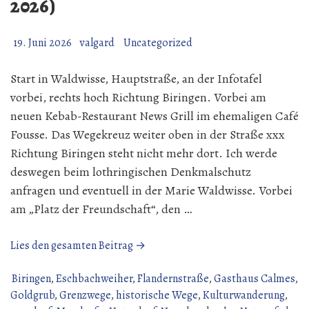
2026)
19. Juni 2026
valgard
Uncategorized
Start in Waldwisse, Hauptstraße, an der Infotafel
vorbei, rechts hoch Richtung Biringen. Vorbei am
neuen Kebab-Restaurant News Grill im ehemaligen Café
Fousse. Das Wegekreuz weiter oben in der Straße xxx
Richtung Biringen steht nicht mehr dort. Ich werde
deswegen beim lothringischen Denkmalschutz
anfragen und eventuell in der Marie Waldwisse. Vorbei
am „Platz der Freundschaft“, den …
„Wanderung
Lies den gesamten Beitrag →
über
den
Biringen
,
Eschbachweiher
,
Flandernstraße
,
Gasthaus Calmes
,
Gau
Goldgrub
,
Grenzwege
,
historische Wege
,
Kulturwanderung
,