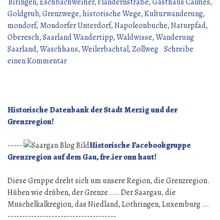
den
Biringen
,
Eschbachweiher
,
Flandernstraße
,
Gasthaus Calmes
,
Gau
Goldgrub
,
Grenzwege
,
historische Wege
,
Kulturwanderung
,
(14
mondorf
,
Mondorfer Unterdorf
,
Napoleonbuche
,
Naturpfad
,
Juni
Oberesch
,
Saarland Wandertipp
,
Waldwisse
,
Wanderung
2026)“
Saarland
,
Waschhaus
,
Weilerbachtal
,
Zollweg
Schreibe
zu
einen Kommentar
Wanderung
über
den
Gau
Historische Datenbank der Stadt Merzig und der
(14
Grenzregion!
Juni
2026)
-----
Historische Facebookgruppe
Grenzregion auf dem Gau, fre.ier onn haut!
Diese Gruppe dreht sich um unsere Region, die Grenzregion.
Hüben wie drüben, der Grenze .... Der Saargau, die
Muschelkalkregion, das Niedland, Lothringen, Luxemburg ...
-------------------------------------