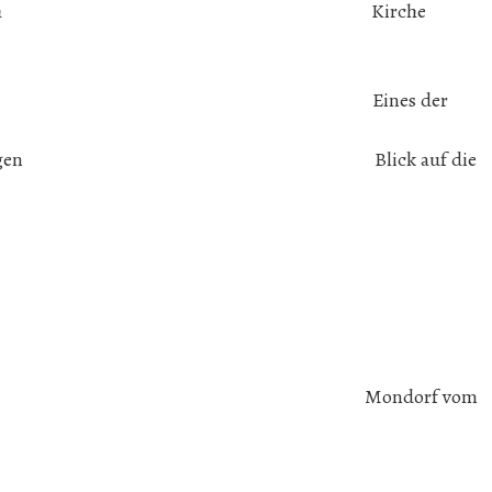
Siebenborn Oberesch Kirche
resch Eines der
Richtung Gerlfangen Blick auf die
r dem Altkest Wald
dorf Mondorf vom