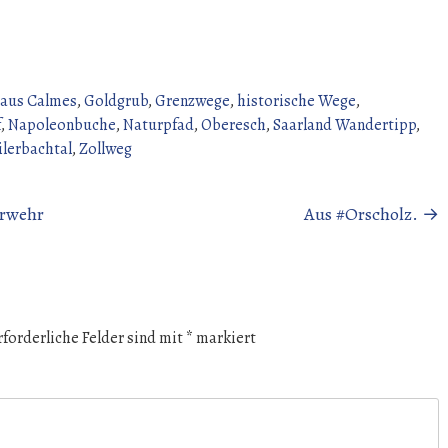
aus Calmes
,
Goldgrub
,
Grenzwege
,
historische Wege
,
f
,
Napoleonbuche
,
Naturpfad
,
Oberesch
,
Saarland Wandertipp
,
lerbachtal
,
Zollweg
erwehr
Aus #Orscholz.
→
rforderliche Felder sind mit
*
markiert