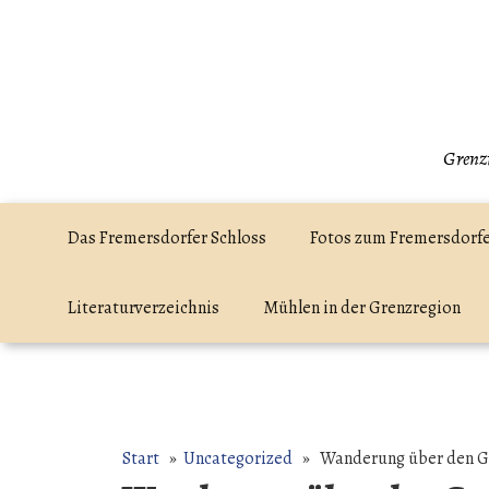
Zum
Inhalt
springen
Grenzr
Das Fremersdorfer Schloss
Fotos zum Fremersdorfe
Literaturverzeichnis
Mühlen in der Grenzregion
Start
»
Uncategorized
» Wanderung über den Gau