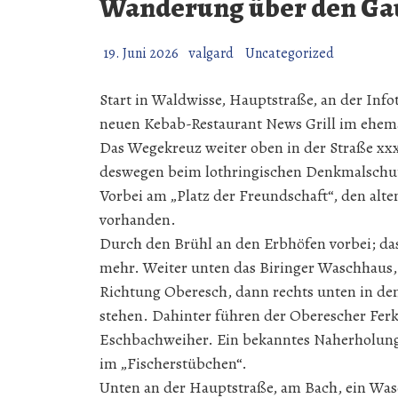
Wanderung über den Gau 
19. Juni 2026
valgard
Uncategorized
Start in Waldwisse, Hauptstraße, an der Info
neuen Kebab-Restaurant News Grill im ehema
Das Wegekreuz weiter oben in der Straße xxx
deswegen beim lothringischen Denkmalschutz
Vorbei am „Platz der Freundschaft“, den alte
vorhanden.
Durch den Brühl an den Erbhöfen vorbei; da
mehr. Weiter unten das Biringer Waschhaus, 
Richtung Oberesch, dann rechts unten in de
stehen. Dahinter führen der Oberescher Fer
Eschbachweiher. Ein bekanntes Naherholungs
im „Fischerstübchen“.
Unten an der Hauptstraße, am Bach, ein Wasc