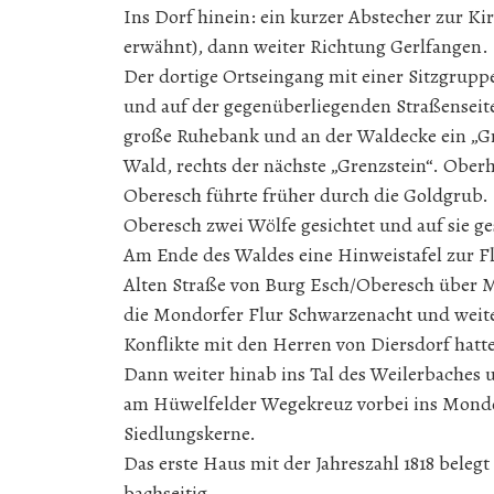
Ins Dorf hinein: ein kurzer Abstecher zur K
erwähnt), dann weiter Richtung Gerlfangen. 
Der dortige Ortseingang mit einer Sitzgrup
und auf der gegenüberliegenden Straßenseite
große Ruhebank und an der Waldecke ein „Gr
Wald, rechts der nächste „Grenzstein“. Ober
Oberesch führte früher durch die Goldgrub. 
Oberesch zwei Wölfe gesichtet und auf sie g
Am Ende des Waldes eine Hinweistafel zur Fl
Alten Straße von Burg Esch/Oberesch über M
die Mondorfer Flur Schwarzenacht und weite
Konflikte mit den Herren von Diersdorf hatte
Dann weiter hinab ins Tal des Weilerbaches
am Hüwelfelder Wegekreuz vorbei ins Mondo
Siedlungskerne.
Das erste Haus mit der Jahreszahl 1818 bele
bachseitig.