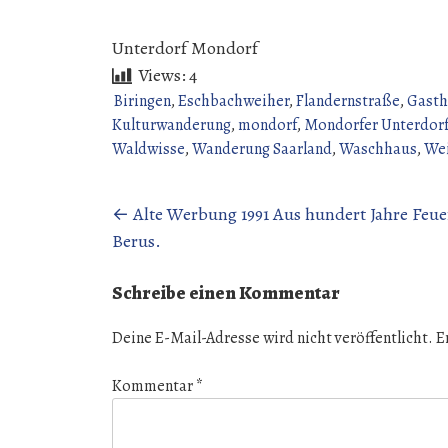
Unterdorf Mondorf
Views:
4
Biringen
,
Eschbachweiher
,
Flandernstraße
,
Gasth
Kulturwanderung
,
mondorf
,
Mondorfer Unterdor
Waldwisse
,
Wanderung Saarland
,
Waschhaus
,
Wei
Beitragsnavigation
←
Alte Werbung 1991 Aus hundert Jahre Feu
Berus.
Schreibe einen Kommentar
Deine E-Mail-Adresse wird nicht veröffentlicht.
E
Kommentar
*