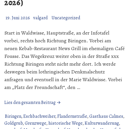
2026)
19. Juni 2026
valgard
Uncategorized
Start in Waldwisse, Hauptstraße, an der Infotafel
vorbei, rechts hoch Richtung Biringen. Vorbei am
neuen Kebab-Restaurant News Grill im ehemaligen Café
Fousse. Das Wegekreuz weiter oben in der Straße xxx
Richtung Biringen steht nicht mehr dort. Ich werde
deswegen beim lothringischen Denkmalschutz
anfragen und eventuell in der Marie Waldwisse. Vorbei
am „Platz der Freundschaft“, den …
„Wanderung
Lies den gesamten Beitrag →
über
den
Biringen
,
Eschbachweiher
,
Flandernstraße
,
Gasthaus Calmes
,
Gau
Goldgrub
,
Grenzwege
,
historische Wege
,
Kulturwanderung
,