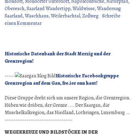
(14
mondorf
,
Mondorfer Unterdorf
,
Napoleonbuche
,
Naturpfad
,
Juni
Oberesch
,
Saarland Wandertipp
,
Waldwisse
,
Wanderung
2026)“
Saarland
,
Waschhaus
,
Weilerbachtal
,
Zollweg
Schreibe
zu
einen Kommentar
Wanderung
über
den
Gau
Historische Datenbank der Stadt Merzig und der
(14
Grenzregion!
Juni
2026)
-----
Historische Facebookgruppe
Grenzregion auf dem Gau, fre.ier onn haut!
Diese Gruppe dreht sich um unsere Region, die Grenzregion.
Hüben wie drüben, der Grenze .... Der Saargau, die
Muschelkalkregion, das Niedland, Lothringen, Luxemburg ...
-------------------------------------
WEGEKREUZE UND BILDSTÖCKE IN DER