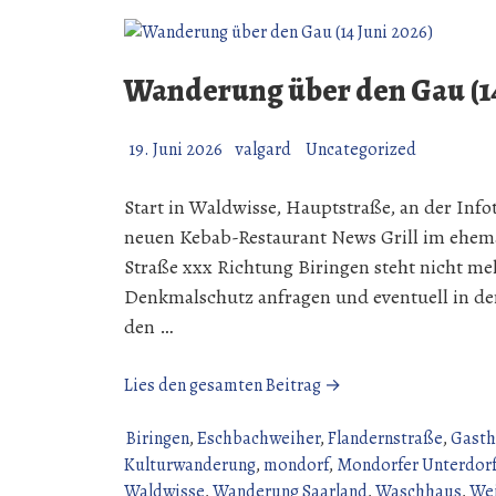
Wanderung über den Gau (14
19. Juni 2026
valgard
Uncategorized
Start in Waldwisse, Hauptstraße, an der Info
neuen Kebab-Restaurant News Grill im ehema
Straße xxx Richtung Biringen steht nicht me
Denkmalschutz anfragen und eventuell in der
den …
„Wanderung
Lies den gesamten Beitrag →
über
den
Biringen
,
Eschbachweiher
,
Flandernstraße
,
Gasth
Gau
Kulturwanderung
,
mondorf
,
Mondorfer Unterdor
(14
Waldwisse
,
Wanderung Saarland
,
Waschhaus
,
Wei