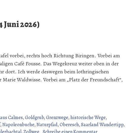
 Juni 2026)
tafel vorbei, rechts hoch Richtung Biringen. Vorbei am
ligen Café Fousse. Das Wegekreuz weiter oben in der
hr dort. Ich werde deswegen beim lothringischen
 Marie Waldwisse. Vorbei am „Platz der Freundschaft“,
aus Calmes
,
Goldgrub
,
Grenzwege
,
historische Wege
,
f
,
Napoleonbuche
,
Naturpfad
,
Oberesch
,
Saarland Wandertipp
,
zu
lerbachtal
,
Zollweg
Schreibe einen Kommentar