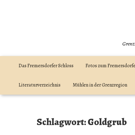
Zum
Inhalt
springen
Grenzr
Das Fremersdorfer Schloss
Fotos zum Fremersdorfe
Literaturverzeichnis
Mühlen in der Grenzregion
Schlagwort:
Goldgrub