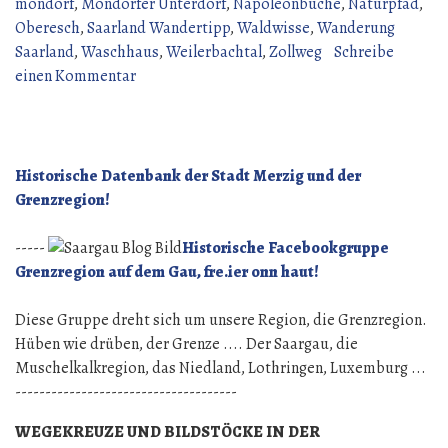
(14
mondorf
,
Mondorfer Unterdorf
,
Napoleonbuche
,
Naturpfad
,
Juni
Oberesch
,
Saarland Wandertipp
,
Waldwisse
,
Wanderung
2026)“
Saarland
,
Waschhaus
,
Weilerbachtal
,
Zollweg
Schreibe
zu
einen Kommentar
Wanderung
über
den
Gau
Historische Datenbank der Stadt Merzig und der
(14
Grenzregion!
Juni
2026)
-----
Historische Facebookgruppe
Grenzregion auf dem Gau, fre.ier onn haut!
Diese Gruppe dreht sich um unsere Region, die Grenzregion.
Hüben wie drüben, der Grenze .... Der Saargau, die
Muschelkalkregion, das Niedland, Lothringen, Luxemburg ...
-------------------------------------
WEGEKREUZE UND BILDSTÖCKE IN DER