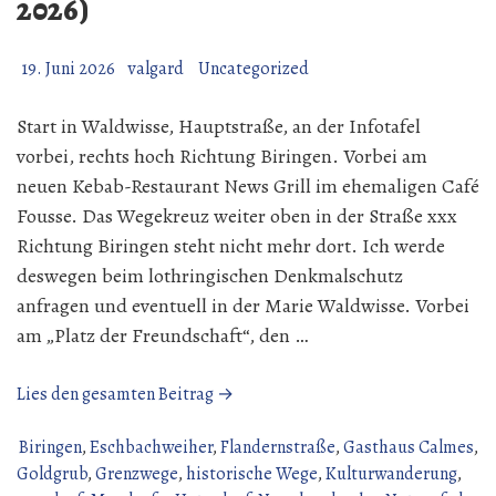
2026)
19. Juni 2026
valgard
Uncategorized
Start in Waldwisse, Hauptstraße, an der Infotafel
vorbei, rechts hoch Richtung Biringen. Vorbei am
neuen Kebab-Restaurant News Grill im ehemaligen Café
Fousse. Das Wegekreuz weiter oben in der Straße xxx
Richtung Biringen steht nicht mehr dort. Ich werde
deswegen beim lothringischen Denkmalschutz
anfragen und eventuell in der Marie Waldwisse. Vorbei
am „Platz der Freundschaft“, den …
„Wanderung
Lies den gesamten Beitrag →
über
den
Biringen
,
Eschbachweiher
,
Flandernstraße
,
Gasthaus Calmes
,
Gau
Goldgrub
,
Grenzwege
,
historische Wege
,
Kulturwanderung
,